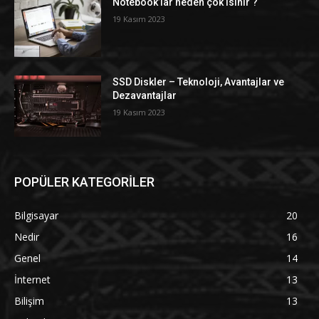
Notebook’lar neden çok ısınır ?
19 Kasım 2023
SSD Diskler – Teknoloji, Avantajlar ve
Dezavantajlar
19 Kasım 2023
POPÜLER KATEGORİLER
Bilgisayar
20
Nedir
16
Genel
14
İnternet
13
Bilişim
13