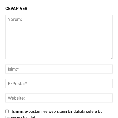
CEVAP VER
Yorum:
İsi
E-
Pos
Web
Ismimi, e-postamı ve web sitemi bir dahaki sefere bu
tarayıcıya kaydet.