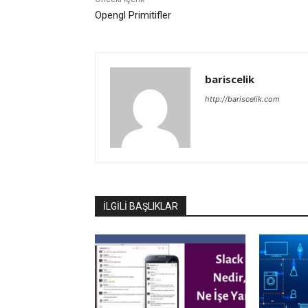
Opengl Primitifler
bariscelik
http://bariscelik.com
İLGİLİ BAŞLIKLAR