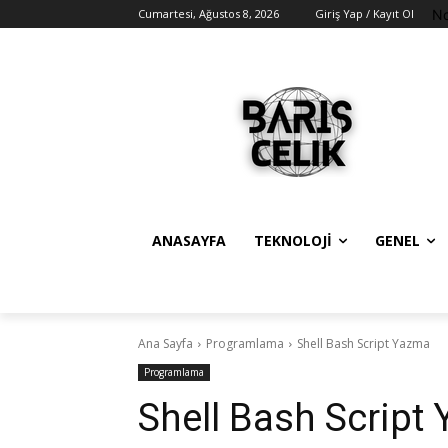
No
Cumartesi, Ağustos 8, 2026
Giriş Yap / Kayıt Ol
ANASAYFA
TEKNOLOJI
GENEL
Ana Sayfa
Programlama
Shell Bash Script Yazma
Programlama
Shell Bash Script