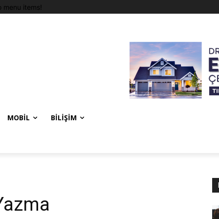
 menu items!
MOBIL
BILIŞIM
 Yazma