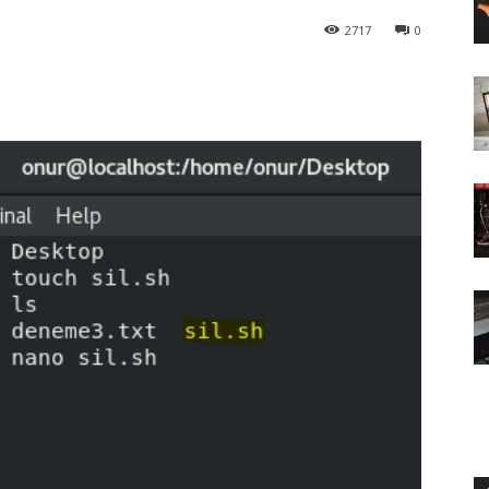
2717
0