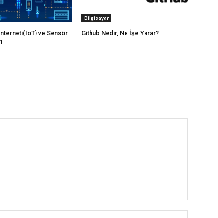
Bilgisayar
İnterneti(IoT) ve Sensör
Github Nedir, Ne İşe Yarar?
ı
İsim:*