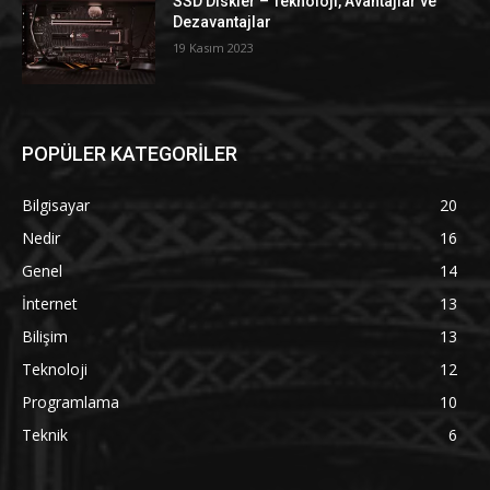
SSD Diskler – Teknoloji, Avantajlar ve
Dezavantajlar
19 Kasım 2023
POPÜLER KATEGORİLER
Bilgisayar
20
Nedir
16
Genel
14
İnternet
13
Bilişim
13
Teknoloji
12
Programlama
10
Teknik
6