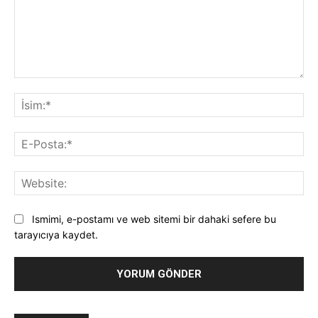
Yorum:
İsi
E-
Pos
Web
Ismimi, e-postamı ve web sitemi bir dahaki sefere bu
tarayıcıya kaydet.