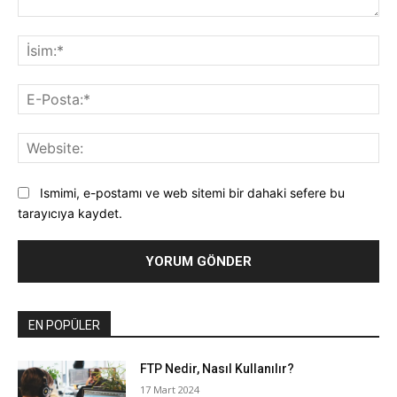
Yorum:
İsi
E-
Pos
Web
Ismimi, e-postamı ve web sitemi bir dahaki sefere bu
tarayıcıya kaydet.
EN POPÜLER
FTP Nedir, Nasıl Kullanılır?
17 Mart 2024