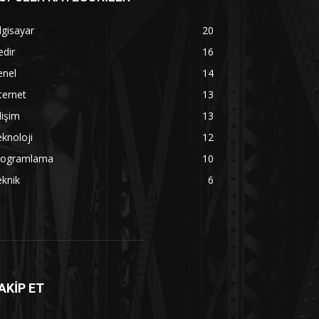
lgisayar
20
dir
16
enel
14
ternet
13
lişim
13
knoloji
12
rogramlama
10
knik
6
AKİP ET