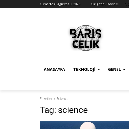
No
Cumartesi, Ağustos 8, 2026
Giriş Yap / Kayıt Ol
ANASAYFA
TEKNOLOJI
GENEL
Etiketler
Science
Tag:
science