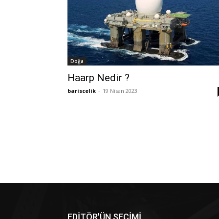
Doğa
Haarp Nedir ?
bariscelik
-
19 Nisan 2023
EDİTÖR'ÜN SEÇİMİ