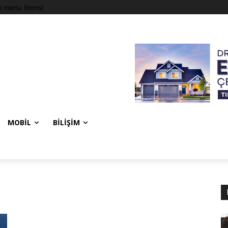
 menu items!
MOBIL
BILIŞIM