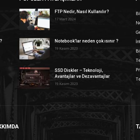
FTP Nedir, Nasıl Kullanılır?
Bi
17 Mart 2024
Ne
G
İn
 ?
Notebook’lar neden çok ısınır ?
19 Kasım 2023
Bi
Te
P
SSD Diskler – Teknoloji,
Avantajlar ve Dezavantajlar
Te
19 Kasım 2023
KKIMDA
T