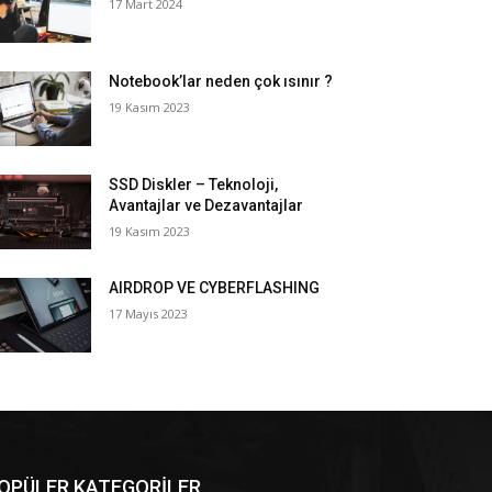
17 Mart 2024
Notebook’lar neden çok ısınır ?
19 Kasım 2023
SSD Diskler – Teknoloji,
Avantajlar ve Dezavantajlar
19 Kasım 2023
AIRDROP VE CYBERFLASHING
17 Mayıs 2023
OPÜLER KATEGORİLER