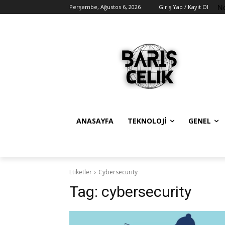
No
Perşembe, Ağustos 6, 2026
Giriş Yap / Kayıt Ol
ANASAYFA
TEKNOLOJI
GENEL
Etiketler
Cybersecurity
Tag:
cybersecurity