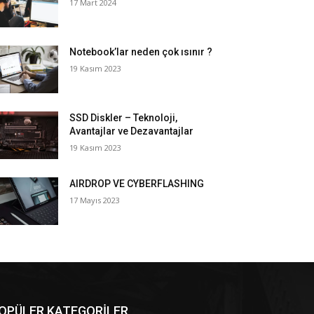
17 Mart 2024
Notebook’lar neden çok ısınır ?
19 Kasım 2023
SSD Diskler – Teknoloji,
Avantajlar ve Dezavantajlar
19 Kasım 2023
AIRDROP VE CYBERFLASHING
17 Mayıs 2023
OPÜLER KATEGORİLER