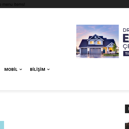
 menu items!
MOBIL
BILIŞIM