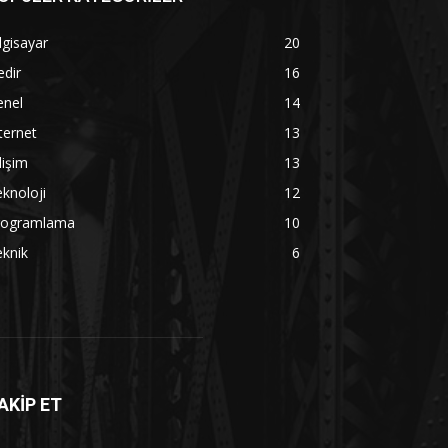
lgisayar
20
dir
16
enel
14
ternet
13
lişim
13
knoloji
12
rogramlama
10
knik
6
AKİP ET