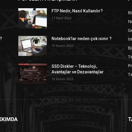
FTP Nedir, Nasıl Kullanılır?
Bi
17 Mart 2024
Ne
G
İn
 ?
Notebook’lar neden çok ısınır ?
19 Kasım 2023
Bi
Te
P
SSD Diskler – Teknoloji,
Avantajlar ve Dezavantajlar
Te
19 Kasım 2023
KKIMDA
T