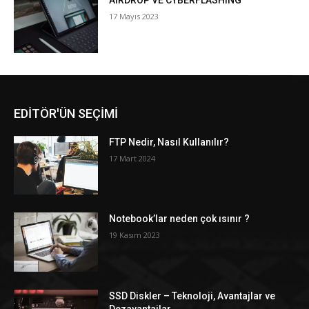
AIRDROP VE CYBERFLASHING
17 Mayıs 2023
EDİTÖR'ÜN SEÇİMİ
FTP Nedir, Nasıl Kullanılır?
17 Mart 2024
Notebook’lar neden çok ısınır ?
19 Kasım 2023
SSD Diskler – Teknoloji, Avantajlar ve